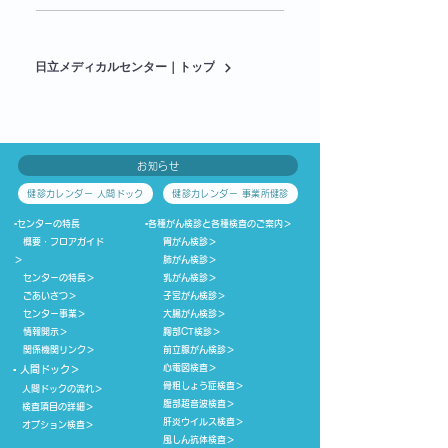
ドック健診フロアでは、現金、クレジ
ットカード、電子マネーが利用できま
す。 ■クレジットカード JCB・
日立メディカルセンター｜トップ
VISA・master・AMEX・Diners ■電
子マネー nanaco・楽天Edy・
WAON・QUICPay・交通系IC 一般健診
フロアは現金支払いのみとなりますの
お知らせ
でご了承ください。
健診カレンダー 人間ドック
健診カレンダー 事業所健診
▪センターの特長
▪
各種がん検診と各種検査のご案内
＞
概要・フロアガイド
胃がん検診
＞
＞
肺がん検診
＞
センターの特長
＞
乳がん検診
＞
ごあいさつ
＞
子宮がん検診
＞
センター事業
＞
大腸がん検診
＞
情報開示
＞
胸部CT検診
＞
​ 関係機関リンク​
＞
前立腺がん検診
＞
心電図検査
＞
▪
人間ドック
＞
骨粗しょう症検査
＞
人間ドックの流れ
＞
腹部超音波検査
＞
検査項目の詳細
＞
肝炎ウイルス検査
＞
​ オプション検査
＞
風しん抗体検査
＞