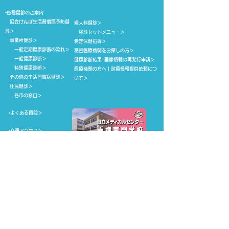
▪各種健診のご案内
協会けんぽ生活習慣病予防健
婦人科健診
＞
診
＞
検診セットメニュー
＞
事業所健診
＞
特定保健指導
＞
一般定期健康診断の流れ
＞
精密医療機関をお探しの方
＞
​ 一般健康診断
＞
健康診断結果･画像情報の再発行申請
＞
特殊健康診断
＞
医療機関の方へ｜診療情報提供依頼につ
その他の生活習慣病健診
＞
いて
＞
住民健診
＞
​ 各市の窓口
＞
▪
よくある質問
＞
▪
交通アクセス
＞
▪
お申し込み
＞
▪
求人情報
＞
▪
お知らせ＞
▪
ご意見・お問い合わせ
＞