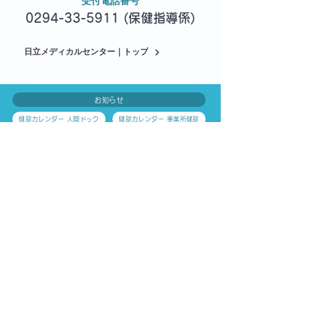
受付電話番号
0294-33-5911
(保健指導係)
日立メディカルセンター｜トップ
お知らせ
健診カレンダー 人間ドック
健診カレンダー 事業所健診
▪センターの特長
▪
各種がん検診と各種検査のご案内
＞
概要・フロアガイド
胃がん検診
＞
＞
肺がん検診
＞
センターの特長
＞
乳がん検診
＞
ごあいさつ
＞
子宮がん検診
＞
センター事業
＞
大腸がん検診
＞
情報開示
＞
胸部CT検診
＞
​ 関係機関リンク​
＞
前立腺がん検診
＞
心電図検査
＞
▪
人間ドック
＞
骨粗しょう症検査
＞
人間ドックの流れ
＞
腹部超音波検査
＞
検査項目の詳細
＞
肝炎ウイルス検査
＞
​ オプション検査
＞
風しん抗体検査
＞