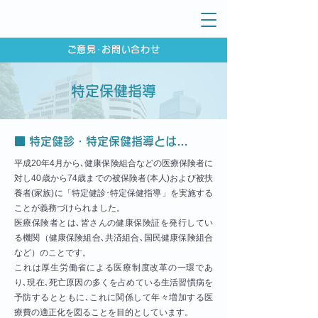
ご意見･お問い合わせ
特定保健指導
■ 特定健診・特定保健指導とは…
平成20年4月から､健康保険組合などの医療保険者に
対し40歳から74歳までの被保険者(本人)および被扶
養者(家族)に「特定健診･特定保健指導」を実施する
ことが義務づけられました。
医療保険者とは､皆さんの健康保険証を発行してい
る機関（健康保険組合､共済組合､国民健康保険組合
など）のことです。
これは厚生労働省による医療制度改革の一環であ
り､現在､死亡原因の多くを占めている生活習慣病を
予防するとともに､これに関係して年々増加する医
療費の適正化を図ることを目的としています。