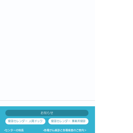
お知らせ
健診カレンダー 人間ドック
健診カレンダー 事業所健診
▪センターの特長
▪
各種がん検診と各種検査のご案内
＞