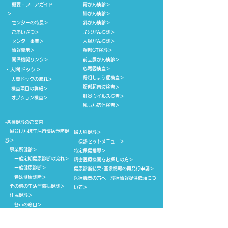
概要・フロアガイド
胃がん検診
＞
＞
肺がん検診
＞
センターの特長
＞
乳がん検診
＞
ごあいさつ
＞
子宮がん検診
＞
センター事業
＞
大腸がん検診
＞
情報開示
＞
胸部CT検診
＞
​ 関係機関リンク​
＞
前立腺がん検診
＞
心電図検査
＞
▪
人間ドック
＞
骨粗しょう症検査
＞
人間ドックの流れ
＞
腹部超音波検査
＞
検査項目の詳細
＞
肝炎ウイルス検査
＞
​ オプション検査
＞
風しん抗体検査
＞
▪各種健診のご案内
協会けんぽ生活習慣病予防健
婦人科健診
＞
診
＞
検診セットメニュー
＞
事業所健診
＞
特定保健指導
＞
一般定期健康診断の流れ
＞
精密医療機関をお探しの方
＞
​ 一般健康診断
＞
健康診断結果･画像情報の再発行申請
＞
特殊健康診断
＞
医療機関の方へ｜診療情報提供依頼につ
その他の生活習慣病健診
＞
いて
＞
住民健診
＞
​ 各市の窓口
＞
▪
よくある質問
＞